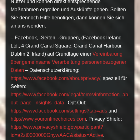
Nutzer und können direkt entsprechende
Maßnahmen ergreifen und Auskünfte geben. Sollten
Sie dennoch Hilfe benötigen, dann können Sie sich
an uns wenden.
– Facebook, -Seiten, -Gruppen, (Facebook Ireland
Ltd., 4 Grand Canal Square, Grand Canal Harbour,
Dublin 2, Irland) auf Grundlage einer
Vereinbarung
über gemeinsame Verarbeitung personenbezogener
Daten
– Datenschutzerklärung:
https://www.facebook.com/about/privacy/
, speziell für
Seiten:
https://www.facebook.com/legal/terms/information_ab
out_page_insights_data
, Opt-Out:
https://www.facebook.com/settings?tab=ads
und
http://www.youronlinechoices.com
, Privacy Shield:
https://www.privacyshield.gov/participant?
id=a2zt0000000GnywAAC&status=Active
.