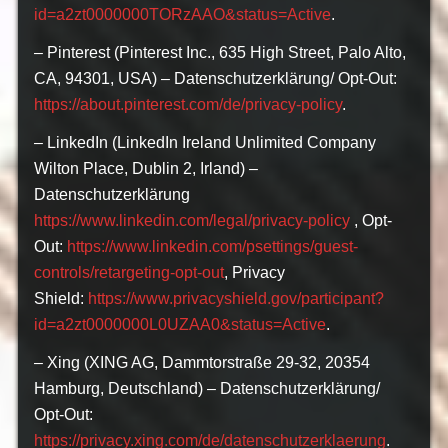
id=a2zt0000000TORzAAO&status=Active
.
– Pinterest (Pinterest Inc., 635 High Street, Palo Alto,
CA, 94301, USA) – Datenschutzerklärung/ Opt-Out:
https://about.pinterest.com/de/privacy-policy
.
– LinkedIn (LinkedIn Ireland Unlimited Company
Wilton Place, Dublin 2, Irland) –
Datenschutzerklärung
https://www.linkedin.com/legal/privacy-policy
, Opt-
Out:
https://www.linkedin.com/psettings/guest-
controls/retargeting-opt-out
, Privacy
Shield:
https://www.privacyshield.gov/participant?
id=a2zt0000000L0UZAA0&status=Active
.
– Xing (XING AG, Dammtorstraße 29-32, 20354
Hamburg, Deutschland) – Datenschutzerklärung/
Opt-Out:
https://privacy.xing.com/de/datenschutzerklaerung
.