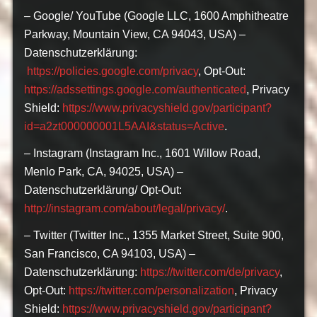
– Google/ YouTube (Google LLC, 1600 Amphitheatre
Parkway, Mountain View, CA 94043, USA) –
Datenschutzerklärung:
https://policies.google.com/privacy
, Opt-Out:
https://adssettings.google.com/authenticated
, Privacy
Shield:
https://www.privacyshield.gov/participant?
id=a2zt000000001L5AAI&status=Active
.
– Instagram (Instagram Inc., 1601 Willow Road,
Menlo Park, CA, 94025, USA) –
Datenschutzerklärung/ Opt-Out:
http://instagram.com/about/legal/privacy/
.
– Twitter (Twitter Inc., 1355 Market Street, Suite 900,
San Francisco, CA 94103, USA) –
Datenschutzerklärung:
https://twitter.com/de/privacy
,
Opt-Out:
https://twitter.com/personalization
, Privacy
Shield:
https://www.privacyshield.gov/participant?