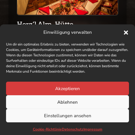
Herz’l Alm-Hütte
Einwilligung verwalten
Im Sommer kann die Herz’l Alm-Hütte für
Hochzeiten, Geburtstage und sonstige
Um dir ein optimales Erlebnis zu bieten, verwenden wir Technologien wie
Veranstaltungen gebucht werden. Bei uns
Cookies, um Geräteinformationen zu speichern und/oder darauf zuzugreifen.
Wenn du diesen Technologien zustimmst, können wir Daten wie das
wird dein Event zu einem besonderen
Surfverhalten oder eindeutige IDs auf dieser Website verarbeiten. Wenn du
Erlebnis.
deine Einwilligung nicht erteilst oder zurückziehst, können bestimmte
Merkmale und Funktionen beeinträchtigt werden.
Vermietung
Akzeptieren
Ablehnen
Einstellungen ansehen
Cookie-Richtlinie
Datenschutz
Impressum